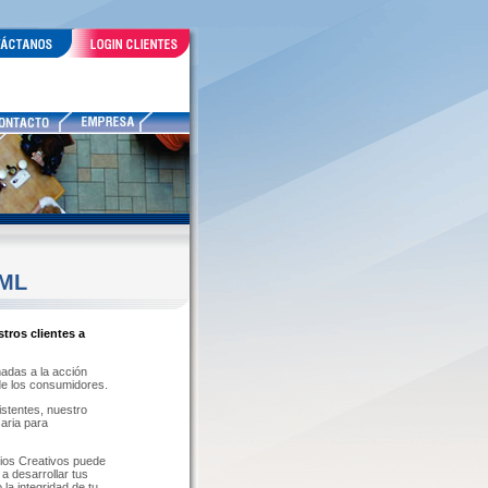
TML
tros clientes a
madas a la acción
 de los consumidores.
stentes, nuestro
aria para
cios Creativos puede
a desarrollar tus
a integridad de tu