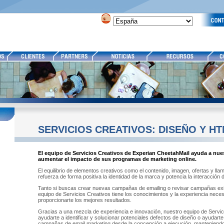
SERVICIOS CREATIVOS: DISEÑO Y H
El equipo de Servicios Creativos de Experian CheetahMail ayuda a nues
aumentar el impacto de sus programas de marketing online.
El equilibrio de elementos creativos como el contenido, imagen, ofertas y lla
refuerza de forma positiva la identidad de la marca y potencia la interacción
Tanto si buscas crear nuevas campañas de emailing o revisar campañas exi
equipo de Servicios Creativos tiene los conocimientos y la experiencia neces
proporcionarte los mejores resultados.
Gracias a una mezcla de experiencia e innovación, nuestro equipo de Servi
ayudarte a identificar y solucionar potenciales defectos de diseño o ayudarte 
campañas de email marketing desde la concepción a ejecución, manteniendo l