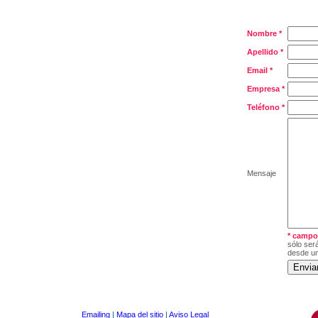
Nombre *
Apellido *
Email *
Empresa *
Teléfono *
Mensaje
* campo
sólo ser
desde un
Emailing
|
Mapa del sitio
|
Aviso Legal