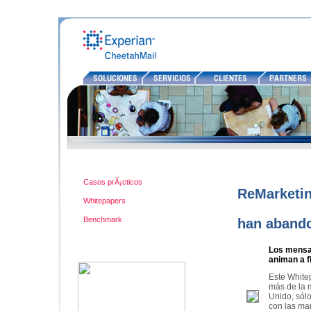
RECURSOS
Casos prÃ¡cticos
ReMarketin
Whitepapers
Benchmark
han abando
Los mensaj
animan a f
Este White
más de la 
Unido, sól
con las ma